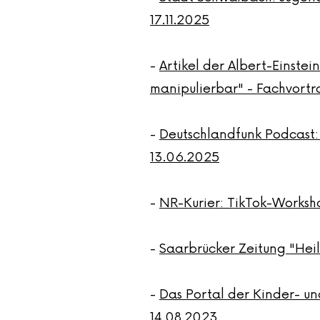
17.11.2025
-
Artikel der Albert-Einste
manipulierbar" - Fachvortra
-
Deutschlandfunk Podcast:
13.06.2025
-
NR-Kurier: TikTok-Works
-
Saarbrücker Zeitung "Hei
-
Das Portal der Kinder- u
14.08.2023