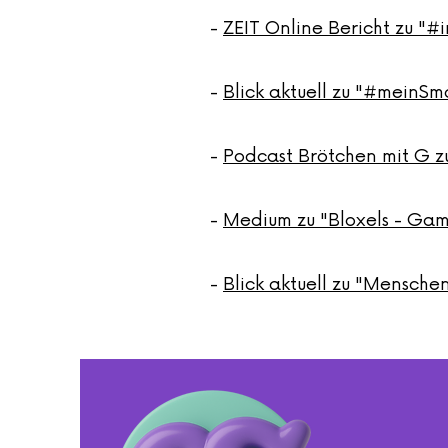
-
ZEIT Online Bericht zu "#
-
Blick aktuell zu "#meinS
-
Podcast Brötchen mit G zu
-
Medium zu "Bloxels - Game
-
Blick aktuell zu "Mensch