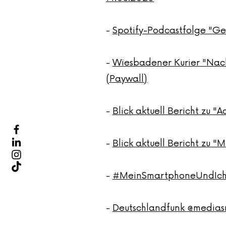
-
Spotify-Podcastfolge "
-
Wiesbadener Kurier "Nack
(Paywall)
-
Blick aktuell Bericht zu 
-
Blick aktuell Bericht zu 
-
#MeinSmartphoneUndIch a
-
Deutschlandfunk @mediasr